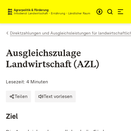
Zum Inhalt springen
Agrarpolitik & Förderung
Infodienst Landwirtschaft - Ernährung - Ländlicher Raum
Direktzahlungen und Ausgleichsleistungen für landwirtschaftlic
Ausgleichszulage
Landwirtschaft (AZL)
Lesezeit: 4 Minuten
Teilen
Text vorlesen
Ziel