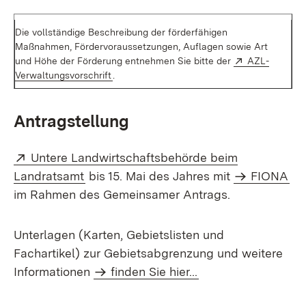
Die vollständige Beschreibung der
förderfähigen
Maßnahmen,
Fördervoraussetzungen
, Auflagen sowie Art
Extern:
und Höhe der Förderung entnehmen Sie bitte der
AZL-
(Öffnet in neuem Fenster)
Verwaltungsvorschrift
.
Antragstellung
Extern:
Untere Landwirtschaftsbehörde beim
(Öffnet in neuem Fenster)
Landratsamt
bis 15. Mai des Jahres mit
FIONA
im Rahmen des Gemeinsamer Antrags.
Unterlagen (Karten, Gebietslisten und
Fachartikel) zur Gebietsabgrenzung und weitere
Informationen
finden Sie hier...