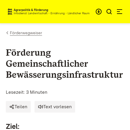
Zum Inhalt springen
Agrarpolitik & Förderung
Infodienst Landwirtschaft - Ernährung - Ländlicher Raum
Förderwegweiser
Förderung
Gemeinschaftlicher
Bewässerungsinfrastruktur
Lesezeit: 3 Minuten
Teilen
Text vorlesen
Ziel: