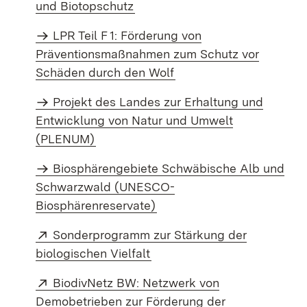
und Biotopschutz
LPR Teil F 1: Förderung von
Präventionsmaßnahmen zum Schutz vor
Schäden durch den Wolf
Projekt des Landes zur Erhaltung und
Entwicklung von Natur und Umwelt
(PLENUM)
Biosphärengebiete Schwäbische Alb und
Schwarzwald (UNESCO-
Biosphärenreservate)
Extern:
Sonderprogramm zur Stärkung der
(Öffnet in neuem Fenster)
biologischen Vielfalt
Extern:
BiodivNetz BW: Netzwerk von
Demobetrieben zur Förderung der