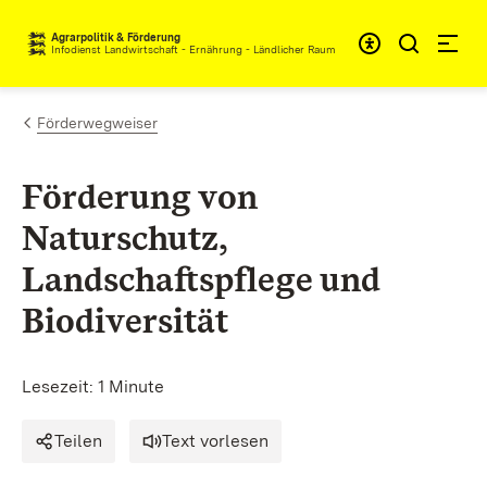
Zum Inhalt springen
Agrarpolitik & Förderung
Infodienst Landwirtschaft - Ernährung - Ländlicher Raum
Förderwegweiser
Förderung von
Naturschutz,
Landschaftspflege und
Biodiversität
Lesezeit: 1 Minute
Teilen
Text vorlesen