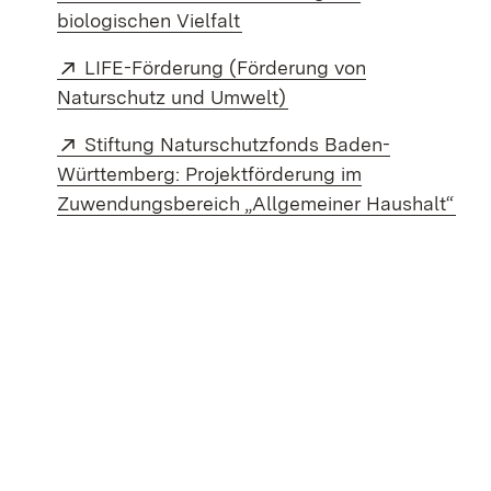
(Öffnet in neuem Fenster)
biologischen Vielfalt
Extern:
LIFE-Förderung (Förderung von
(Öffnet in neuem Fenst
Naturschutz und Umwelt)
Extern:
Stiftung Naturschutzfonds Baden-
Württemberg: Projektförderung im
(Öff
Zuwendungsbereich „Allgemeiner Haushalt“