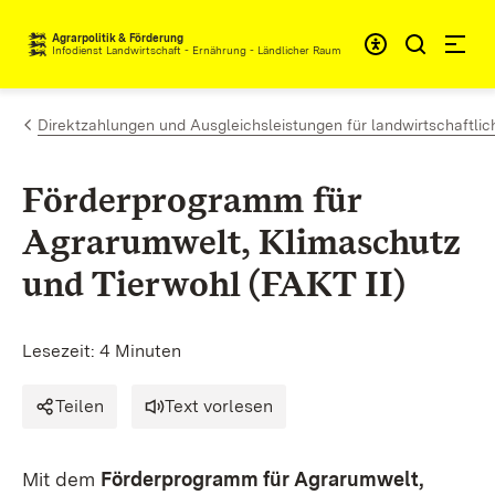
Zum Inhalt springen
Agrarpolitik & Förderung
Infodienst Landwirtschaft - Ernährung - Ländlicher Raum
Direktzahlungen und Ausgleichsleistungen für landwirtschaftlic
Förderprogramm für
Agrarumwelt, Klimaschutz
und Tierwohl (FAKT II)
Lesezeit: 4 Minuten
Teilen
Text vorlesen
Mit dem
Förderprogramm für Agrarumwelt,