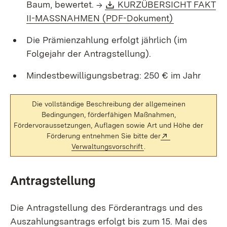
Download:
Baum, bewertet. →
KURZÜBERSICHT FAKT
(Öffnet in n
II-MASSNAHMEN (PDF-Dokument)
Die Prämienzahlung erfolgt jährlich (im
Folgejahr der Antragstellung).
Mindestbewilligungsbetrag: 250 € im Jahr
Die vollständige Beschreibung der allgemeinen
Bedingungen, förderfähigen Maßnahmen,
Fördervoraussetzungen, Auflagen sowie Art und Höhe der
Extern:
Förderung entnehmen Sie bitte der
(Öffnet in neuem Fenster
Verwaltungsvorschrift
.
Antragstellung
Die Antragstellung des Förderantrags und des
Auszahlungsantrags erfolgt bis zum 15. Mai des