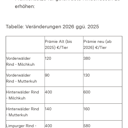
erhöhen:
Tabelle: Veränderungen 2026 ggü. 2025
Prämie Alt (bis
Prämie neu (ab
2025) €/Tier
2026) €/Tier
Vorderwälder
120
380
Rind - Milchkuh
Vorderwälder
90
130
Rind - Mutterkuh
Hinterwälder Rind
400
600
- Milchkuh
Hinterwälder Rind
140
160
- Mutterkuh
Limpurger Rind -
400
580