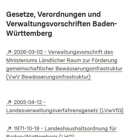
Gesetze, Verordnungen und
Verwaltungsvorschriften Baden-
Württemberg
Extern:
2026-03-02 - Verwaltungsvorschrift des
Ministeriums Ländlicher Raum zur Förderung
gemeinschaftlicher Bewässerungsinfrastruktur
(Öffnet in neuem F
(VwV Bewässerungsinfrastruktur)
Extern:
2005-04-12 -
(Öffn
Landesverwaltungsverfahrensgesetz (LVwVfG)
Extern:
1971-10-19 - Landeshaushaltsordnung für
(Öffnet in neuem Fenster
Baden-Württemberg (LHO)