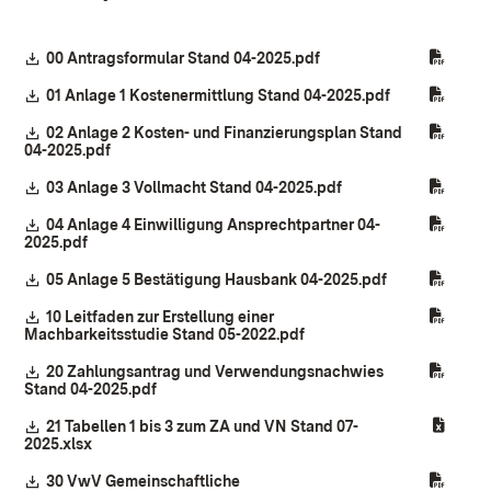
Download:
00 Antragsformular Stand 04-2025.pdf
(Öffnet in neuem Fenste
Download:
01 Anlage 1 Kostenermittlung Stand 04-2025.pdf
(Öffnet in neu
Download:
02 Anlage 2 Kosten- und Finanzierungsplan Stand
04-2025.pdf
(Öffnet in neuem Fenster)
Download:
03 Anlage 3 Vollmacht Stand 04-2025.pdf
(Öffnet in neuem Fen
Download:
04 Anlage 4 Einwilligung Ansprechtpartner 04-
2025.pdf
(Öffnet in neuem Fenster)
Download:
05 Anlage 5 Bestätigung Hausbank 04-2025.pdf
(Öffnet in neu
Download:
10 Leitfaden zur Erstellung einer
Machbarkeitsstudie Stand 05-2022.pdf
(Öffnet in neuem Fenster)
Download:
20 Zahlungsantrag und Verwendungsnachwies
Stand 04-2025.pdf
(Öffnet in neuem Fenster)
Download:
21 Tabellen 1 bis 3 zum ZA und VN Stand 07-
2025.xlsx
(Öffnet in neuem Fenster)
Download:
30 VwV Gemeinschaftliche