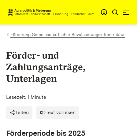
Zum Inhalt springen
Agrarpolitik & Förderung
Infodienst Landwirtschaft - Ernährung - Ländlicher Raum
Förderung Gemeinschaftlicher Bewässerungsinfrastruktur
Förder- und
Zahlungsanträge,
Unterlagen
Lesezeit: 1 Minute
Teilen
Text vorlesen
Förderperiode bis 2025