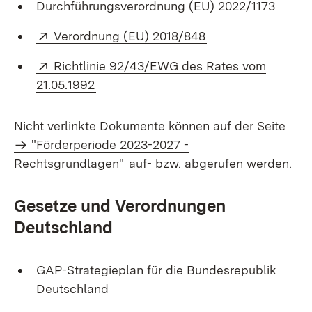
Durchführungsverordnung (EU) 2022/1173
Extern:
(Öffnet in neuem F
Verordnung (EU) 2018/848
Extern:
Richtlinie 92/43/EWG des Rates vom
(Öffnet in neuem Fenster)
21.05.1992
Nicht verlinkte Dokumente können auf der Seite
"Förderperiode 2023-2027 -
Rechtsgrundlagen"
auf- bzw. abgerufen werden.
Gesetze und Verordnungen
Deutschland
GAP-Strategieplan für die Bundesrepublik
Deutschland