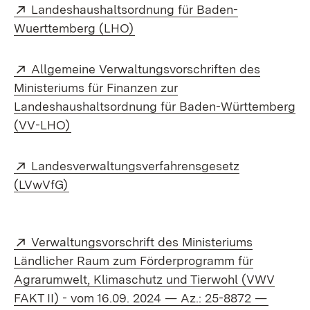
Extern:
Landeshaushaltsordnung für Baden-
(Öffnet in neuem Fenster)
Wuerttemberg (LHO)
Extern:
Allgemeine Verwaltungsvorschriften des
Ministeriums für Finanzen zur
Landeshaushaltsordnung für Baden-Württemberg
(Öffnet in neuem Fenster)
(VV-LHO)
Extern:
Landesverwaltungsverfahrensgesetz
(Öffnet in neuem Fenster)
(LVwVfG)
Extern:
Verwaltungsvorschrift des Ministeriums
Ländlicher Raum zum Förderprogramm für
Agrarumwelt, Klimaschutz und Tierwohl (VWV
(Öffnet
FAKT II) - vom 16.09. 2024 — Az.: 25-8872 —