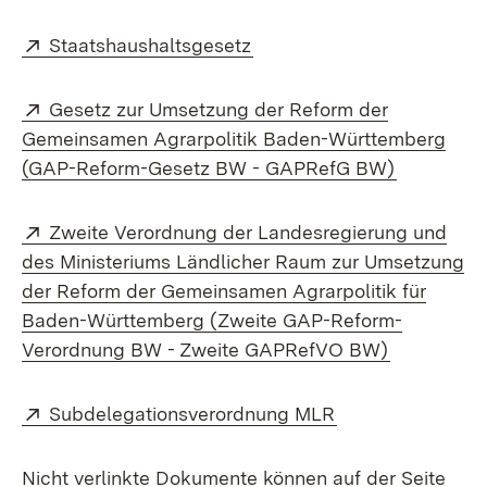
Extern:
(Öffnet in neuem Fenster)
Staatshaushaltsgesetz
Extern:
Gesetz zur Umsetzung der Reform der
Gemeinsamen Agrarpolitik Baden-Württemberg
(Öffnet in
(GAP-Reform-Gesetz BW - GAPRefG BW)
Extern:
Zweite Verordnung der Landesregierung und
des Ministeriums Ländlicher Raum zur Umsetzung
der Reform der Gemeinsamen Agrarpolitik für
Baden-Württemberg (Zweite GAP-Reform-
(Öffnet in
Verordnung BW - Zweite GAPRefVO BW)
Extern:
(Öffnet in neuem
Subdelegationsverordnung MLR
Nicht verlinkte Dokumente können auf der Seite