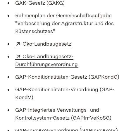
GAK-Gesetz (GAKG)
Rahmenplan der Gemeinschaftsaufgabe
"Verbesserung der Agrarstruktur und des
Küstenschutzes"
Extern:
(Öffnet in neuem Fenster
Öko-Landbaugesetz
Extern:
Öko-Landbaugesetz-
(Öffnet in neuem Fens
Durchführungsverordnung
GAP-Konditionalitäten-Gesetz (GAPKondG)
GAP-Konditionalitäten-Verordnung (GAP-
KondV)
GAP-Integriertes Verwaltungs- und
Kontrollsystem-Gesetz (GAPIn-VeKoSG)
GAP-InVeKoS-Verordnung (GAPInVeKoSV)