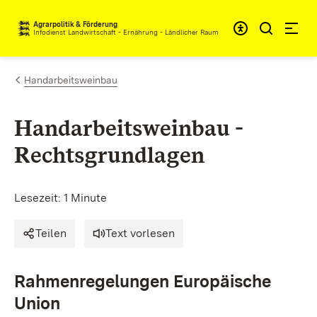
Zum Inhalt springen
Agrarpolitik & Förderung
Infodienst Landwirtschaft - Ernährung - Ländlicher Raum
Handarbeitsweinbau
Handarbeitsweinbau -
Rechtsgrundlagen
Lesezeit: 1 Minute
Teilen
Text vorlesen
Rahmenregelungen Europäische
Union