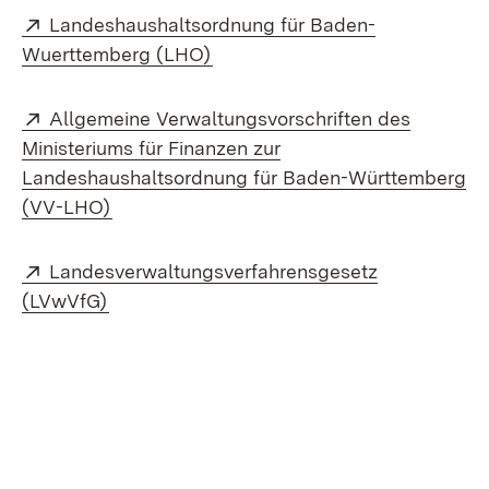
Extern:
Landeshaushaltsordnung für Baden-
(Öffnet in neuem Fenster)
Wuerttemberg (LHO)
Extern:
Allgemeine Verwaltungsvorschriften des
Ministeriums für Finanzen zur
Landeshaushaltsordnung für Baden-Württemberg
(Öffnet in neuem Fenster)
(VV-LHO)
Extern:
Landesverwaltungsverfahrensgesetz
(Öffnet in neuem Fenster)
(LVwVfG)