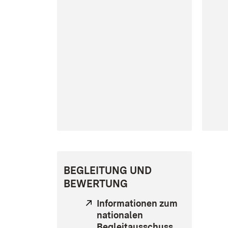
BEGLEITUNG UND
BEWERTUNG
Extern:
Informationen zum
nationalen
Begleitausschuss
(Öffnet in n