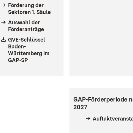
Förderung der
Sektoren 1. Säule
Auswahl der
Förderanträge
Download:
GVE-Schlüssel
Baden-
Württemberg im
GAP-SP
(Öffnet in neuem Fenster)
GAP-Förderperiode 
2027
Auftaktveranst
euem Fenster)