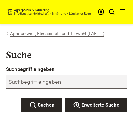
Zum Inhalt springen
Agrarpolitik & Förderung
Infodienst Landwirtschaft - Ernährung - Ländlicher Raum
Agrarumwelt, Klimaschutz und Tierwohl (FAKT II)
Suche
Suchbegriff eingeben
Suchen
Erweiterte Suche