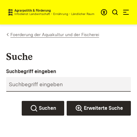
Zum Inhalt springen
Agrarpolitik & Förderung
Infodienst Landwirtschaft - Ernährung - Ländlicher Raum
Foerderung der Aquakultur und der Fischerei
Suche
Suchbegriff eingeben
Suchen
Erweiterte Suche