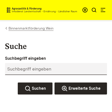
Zum Inhalt springen
Agrarpolitik & Förderung
Infodienst Landwirtschaft - Ernährung - Ländlicher Raum
Binnenmarktförderung Wein
Suche
Suchbegriff eingeben
Suchen
Erweiterte Suche