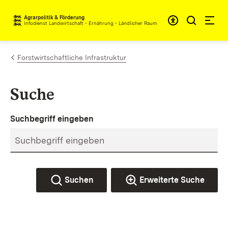
Zum Inhalt springen
Agrarpolitik & Förderung
Infodienst Landwirtschaft - Ernährung - Ländlicher Raum
Forstwirtschaftliche Infrastruktur
Suche
Suchbegriff eingeben
Suchen
Erweiterte Suche