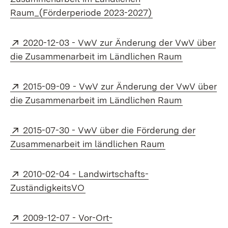
(Öffnet in neuem 
Raum_(Förderperiode 2023-2027)
Extern:
2020-12-03 - VwV zur Änderung der VwV über
(Öffnet in
die Zusammenarbeit im Ländlichen Raum
Extern:
2015-09-09 - VwV zur Änderung der VwV über
(Öffnet in
die Zusammenarbeit im Ländlichen Raum
Extern:
2015-07-30 - VwV über die Förderung der
(Öffnet in neu
Zusammenarbeit im ländlichen Raum
Extern:
2010-02-04 - Landwirtschafts-
(Öffnet in neuem Fenster)
ZuständigkeitsVO
Extern:
2009-12-07 - Vor-Ort-