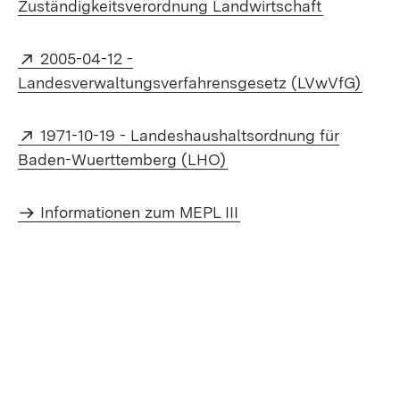
(Öffnet in
Zuständigkeitsverordnung Landwirtschaft
Extern:
2005-04-12 -
(Öffn
Landesverwaltungsverfahrensgesetz (LVwVfG)
Extern:
1971-10-19 - Landeshaushaltsordnung für
(Öffnet in neuem Fenste
Baden-Wuerttemberg (LHO)
Informationen zum MEPL III