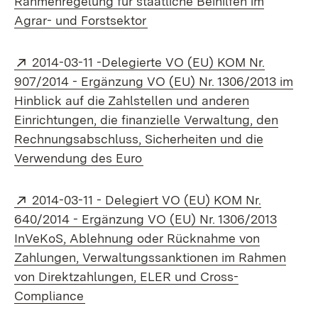
Rahmenregelung für staatliche Beihilfen im
(Öffnet in neuem Fenster)
Agrar- und Forstsektor
Extern:
2014-03-11 -Delegierte VO (EU) KOM Nr.
907/2014 - Ergänzung VO (EU) Nr. 1306/2013 im
Hinblick auf die Zahlstellen und anderen
Einrichtungen, die finanzielle Verwaltung, den
Rechnungsabschluss, Sicherheiten und die
(Öffnet in neuem Fenster)
Verwendung des Euro
Extern:
2014-03-11 - Delegiert VO (EU) KOM Nr.
640/2014 - Ergänzung VO (EU) Nr. 1306/2013
InVeKoS, Ablehnung oder Rücknahme von
Zahlungen, Verwaltungssanktionen im Rahmen
von Direktzahlungen, ELER und Cross-
(Öffnet in neuem Fenster)
Compliance