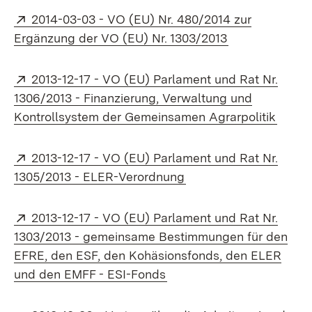
Extern:
2014-03-03 - VO (EU) Nr. 480/2014 zur
(Öffnet in neu
Ergänzung der VO (EU) Nr. 1303/2013
Extern:
2013-12-17 - VO (EU) Parlament und Rat Nr.
1306/2013 - Finanzierung, Verwaltung und
(Öffne
Kontrollsystem der Gemeinsamen Agrarpolitik
Extern:
2013-12-17 - VO (EU) Parlament und Rat Nr.
(Öffnet in neuem Fens
1305/2013 - ELER-Verordnung
Extern:
2013-12-17 - VO (EU) Parlament und Rat Nr.
1303/2013 - gemeinsame Bestimmungen für den
EFRE, den ESF, den Kohäsionsfonds, den ELER
(Öffnet in neuem Fenster)
und den EMFF - ESI-Fonds