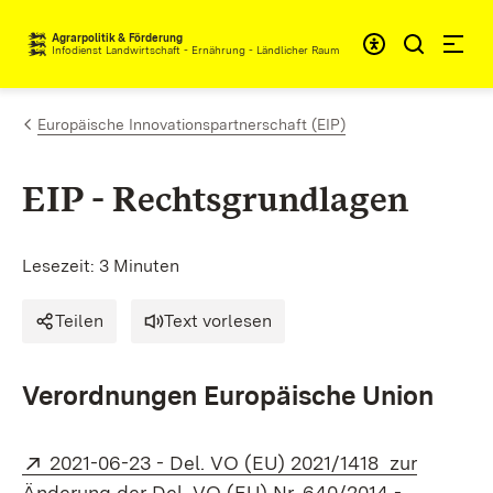
Zum Inhalt springen
Agrarpolitik & Förderung
Infodienst Landwirtschaft - Ernährung - Ländlicher Raum
Europäische Innovationspartnerschaft (EIP)
EIP - Rechtsgrundlagen
Lesezeit: 3 Minuten
Teilen
Text vorlesen
Verordnungen Europäische Union
Extern:
2021-06-23 - Del. VO (EU) 2021/1418 zur
Änderung der Del. VO (EU) Nr. 640/2014 -