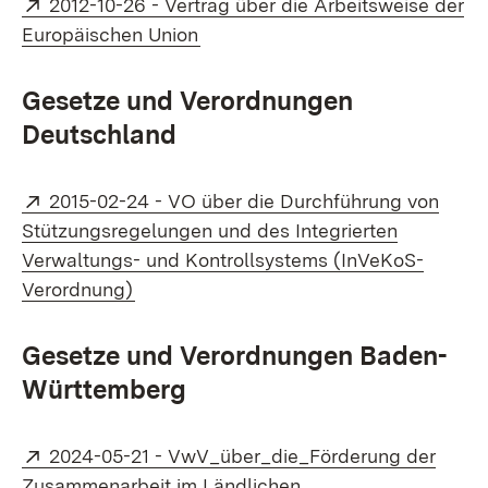
Extern:
2012-10-26 - Vertrag über die Arbeitsweise der
(Öffnet in neuem Fenster)
Europäischen Union
Gesetze und Verordnungen
Deutschland
Extern:
2015-02-24 - VO über die Durchführung von
Stützungsregelungen und des Integrierten
Verwaltungs- und Kontrollsystems (InVeKoS-
(Öffnet in neuem Fenster)
Verordnung)
Gesetze und Verordnungen Baden-
Württemberg
Extern:
2024-05-21 - VwV_über_die_Förderung der
Zusammenarbeit im Ländlichen