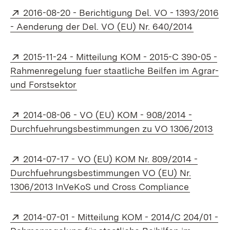
Extern:
2016-08-20 - Berichtigung Del. VO - 1393/2016
(Öffnet 
- Aenderung der Del. VO (EU) Nr. 640/2014
Extern:
2015-11-24 - Mitteilung KOM - 2015-C 390-05 -
Rahmenregelung fuer staatliche Beilfen im Agrar-
(Öffnet in neuem Fenster)
und Forstsektor
Extern:
2014-08-06 - VO (EU) KOM - 908/2014 -
(Öff
Durchfuehrungsbestimmungen zu VO 1306/2013
Extern:
2014-07-17 - VO (EU) KOM Nr. 809/2014 -
Durchfuehrungsbestimmungen VO (EU) Nr.
(Öffnet i
1306/2013 InVeKoS und Cross Compliance
Extern:
2014-07-01 - Mitteilung KOM - 2014/C 204/01 -