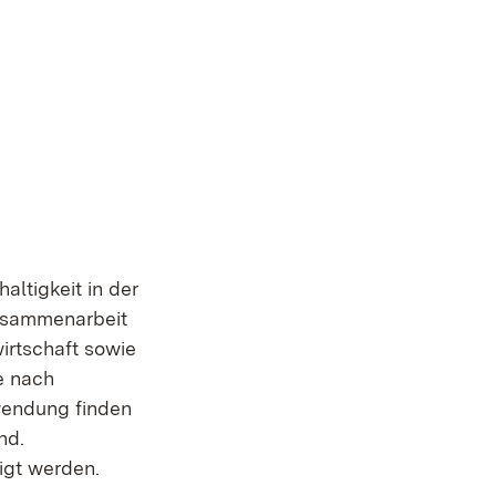
t in neuem Fenster)
altigkeit in der
Zusammenarbeit
irtschaft sowie
e nach
nwendung finden
nd.
igt werden.