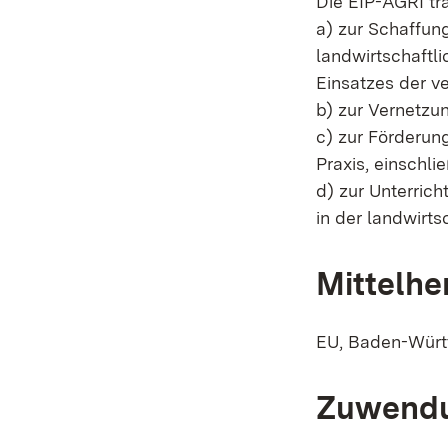
Die EIP-AGRI tr
a) zur Schaffun
landwirtschaftl
Einsatzes der 
b) zur Vernetzu
c) zur Förderun
Praxis, einschl
d) zur Unterric
in der landwirts
Mittelhe
EU, Baden-Wür
Zuwendu