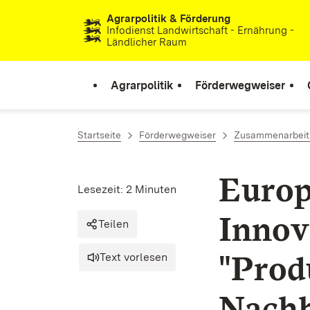
Agrarpolitik & Förderung
Zum Inhalt springen
Infodienst Landwirtschaft - Ernährung -
Ländlicher Raum
Agrarpolitik
Förderwegweiser
Startseite
Förderwegweiser
Zusammenarbeit 
Europ
Lesezeit: 2 Minuten
Innov
Teilen
"Prod
Text vorlesen
Nachh