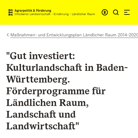
Zum Inhalt springen
Agrarpolitik & Förderung
Infodienst Landwirtschaft - Ernährung - Ländlicher Raum
Maßnahmen- und Entwicklungsplan Ländlicher Raum 2014-2020 (M
"Gut investiert:
Kulturlandschaft in Baden-
Württemberg.
Förderprogramme für
Ländlichen Raum,
Landschaft und
Landwirtschaft"