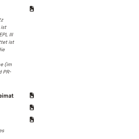
tz
ist
PL III
et ist
ie
e (im
d PR-
eimat
(Öffnet in neuem Fenster)
er)
es