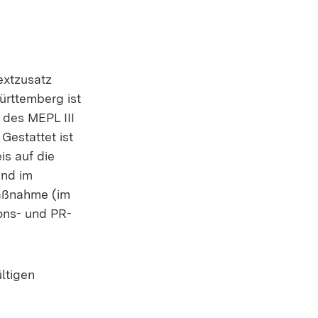
xtzusatz
ürttemberg ist
 des MEPL III
Gestattet ist
s auf die
und im
aßnahme (im
ons- und PR-
ltigen