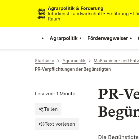
Agrarpolitik & Förderung
Zum Inhalt springen
Infodienst Landwirtschaft - Ernährung - Lä
Raum
Agrarpolitik
Förderwegweiser
Startseite
Agrarpolitik
Maßnahmen- und Entwic
PR-Verpflichtungen der Begünstigten
PR-Ve
Lesezeit: 1 Minute
Begün
Teilen
Text vorlesen
Die Begünstigt