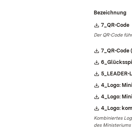
Bezeichnung
Download:
7_QR-Code
(
Der QR-Code führ
Download:
7_QR-Code 
Download:
6_Glücksspi
Download:
5_LEADER-
Download:
4_Logo: Min
Download:
4_Logo: Min
Download:
4_Logo: kom
Kombiniertes Log
des Ministeriums