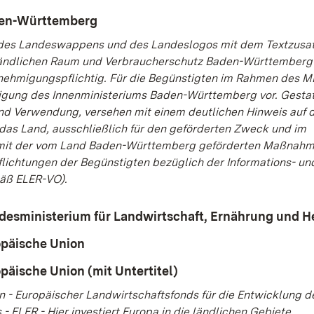
den-Württemberg
(Öffnet in neuem Fenster)
des Landeswappens und des Landeslogos mit dem Textzusa
Ländlichen Raum und Verbraucherschutz Baden-Württemberg 
nehmigungspflichtig. Für die Begünstigten im Rahmen des ME
igung des Innenministeriums Baden-Württemberg vor. Gestatt
nd Verwendung, versehen mit einem deutlichen Hinweis auf d
das Land, ausschließlich für den geförderten Zweck und im
t der vom Land Baden-Württemberg geförderten Maßnahm
lichtungen der Begünstigten bezüglich der Informations- un
ß ELER-VO).
desministerium für Landwirtschaft, Ernährung und H
opäische Union
(Öffnet in neuem Fenster)
päische Union (mit Untertitel)
(Öffnet in neuem Fenst
n - Europäischer Landwirtschaftsfonds für die Entwicklung d
- ELER - Hier investiert Europa in die ländlichen Gebiete