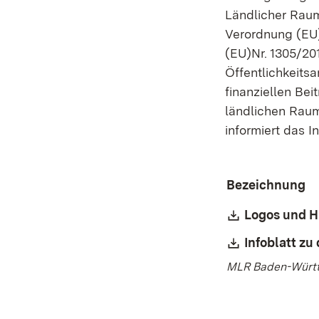
Ländlicher Rau
Verordnung (EU
(EU)Nr. 1305/201
Öffentlichkeitsa
finanziellen Be
ländlichen Rau
informiert das I
Bezeichnung
Download:
Logos und H
Download:
Infoblatt zu
MLR Baden-Württ