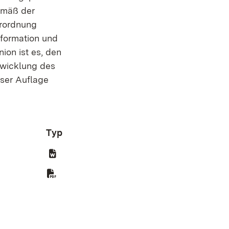
emäß der
erordnung
nformation und
ion ist es, den
twicklung des
ser Auflage
Typ
t in neuem Fenster)