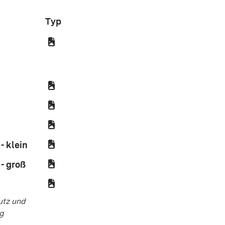
Typ
- klein
(Öffnet in neuem Fenster)
- groß
(Öffnet in neuem Fenster)
)
utz und
rg