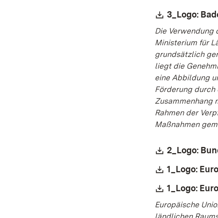
Download:
3_Logo: Ba
Die Verwendung 
Ministerium für 
grundsätzlich ge
liegt die Genehm
eine Abbildung u
Förderung durch 
Zusammenhang mi
Rahmen der Verpf
Maßnahmen gemä
Download:
2_Logo: Bun
Download:
1_Logo: Eur
Download:
1_Logo: Euro
Europäische Unio
ländlichen Raums 