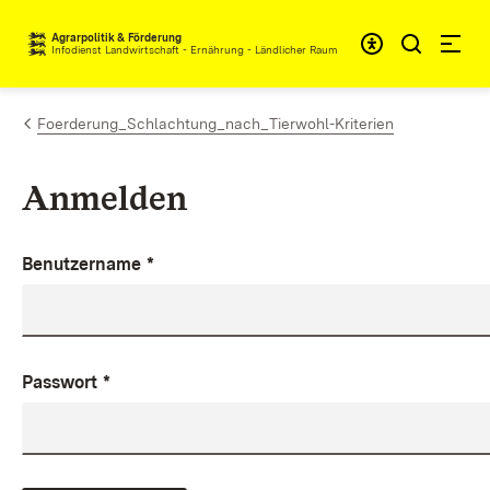
Zum Inhalt springen
Agrarpolitik & Förderung
Infodienst Landwirtschaft - Ernährung - Ländlicher Raum
Foerderung_Schlachtung_nach_Tierwohl-Kriterien
Anmelden
Benutzername
*
Passwort
*