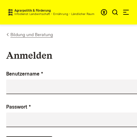
Zum Inhalt springen
Agrarpolitik & Förderung
Infodienst Landwirtschaft - Ernährung - Ländlicher Raum
Bildung und Beratung
Anmelden
Benutzername
*
Passwort
*