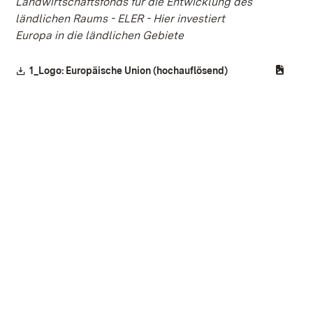
Landwirtschaftsfonds für die Entwicklung des
ländlichen Raums - ELER - Hier investiert
Europa in die ländlichen Gebiete
Download:
1_Logo: Europäische Union (hochauflösend)
(Öffnet in neuem F