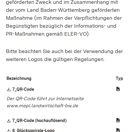
geförderten Zweck und im Zusammenhang mit
der vom Land Baden-Württemberg geförderten
Maßnahme (im Rahmen der Verpflichtungen der
Begünstigten bezüglich der Informations- und
PR-Maßnahmen gemäß ELER-VO).
Bitte beachten Sie auch bei der Verwendung der
weiteren Logos die gültigen Regelungen.
Bezeichnung
Typ
Download:
7_QR-Code
(Öffnet in neuem Fenster)
Der QR-Code führt zur Internetseite
www.mepl.landwirtschaft-bw.de
Download:
7_QR-Code (hochauflösend)
(Öffnet in neuem Fenster)
Download:
6_Glücksspirale-Logo
(Öffnet in neuem Fenster)