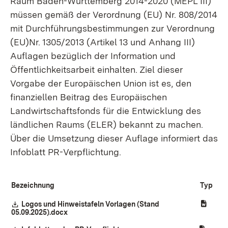
Raum Baden-Württemberg 2014-2020 (MEPL III)
müssen gemäß der Verordnung (EU) Nr. 808/2014
mit Durchführungsbestimmungen zur Verordnung
(EU)Nr. 1305/2013 (Artikel 13 und Anhang III)
Auflagen bezüglich der Information und
Öffentlichkeitsarbeit einhalten. Ziel dieser
Vorgabe der Europäischen Union ist es, den
finanziellen Beitrag des Europäischen
Landwirtschaftsfonds für die Entwicklung des
ländlichen Raums (ELER) bekannt zu machen.
Über die Umsetzung dieser Auflage informiert das
Infoblatt PR-Verpflichtung.
Bezeichnung
Typ
Download:
Logos und Hinweistafeln Vorlagen (Stand
05.09.2025).docx
(Öffnet in neuem Fenster)