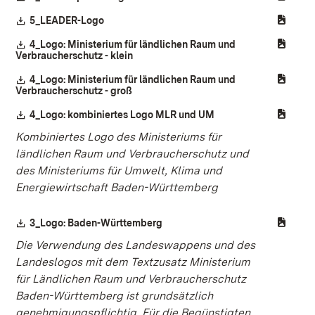
Download:
5_LEADER-Logo
(Öffnet in neuem Fenster)
Download:
4_Logo: Ministerium für ländlichen Raum und
Verbraucherschutz - klein
(Öffnet in neuem Fenster)
Download:
4_Logo: Ministerium für ländlichen Raum und
Verbraucherschutz - groß
(Öffnet in neuem Fenster)
Download:
4_Logo: kombiniertes Logo MLR und UM
(Öffnet in neuem Fens
Kombiniertes Logo des Ministeriums für
ländlichen Raum und Verbraucherschutz und
des Ministeriums für Umwelt, Klima und
Energiewirtschaft Baden-Württemberg
Download:
3_Logo: Baden-Württemberg
(Öffnet in neuem Fenster)
Die Verwendung des Landeswappens und des
Landeslogos mit dem Textzusatz Ministerium
für Ländlichen Raum und Verbraucherschutz
Baden-Württemberg ist grundsätzlich
genehmigungspflichtig. Für die Begünstigten