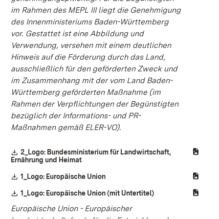
im Rahmen des MEPL III liegt die Genehmigung
des Innenministeriums Baden-Württemberg
vor. Gestattet ist eine Abbildung und
Verwendung, versehen mit einem deutlichen
Hinweis auf die Förderung durch das Land,
ausschließlich für den geförderten Zweck und
im Zusammenhang mit der vom Land Baden-
Württemberg geförderten Maßnahme (im
Rahmen der Verpflichtungen der Begünstigten
bezüglich der Informations- und PR-
Maßnahmen gemäß ELER-VO).
Download:
2_Logo: Bundesministerium für Landwirtschaft,
Ernährung und Heimat
(Öffnet in neuem Fenster)
Download:
1_Logo: Europäische Union
(Öffnet in neuem Fenster)
Download:
1_Logo: Europäische Union (mit Untertitel)
(Öffnet in neuem Fen
Europäische Union - Europäischer