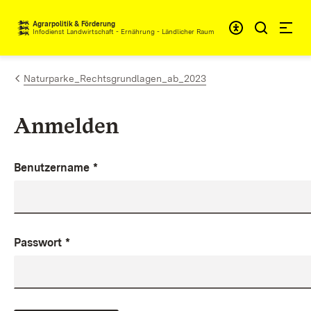
Zum Inhalt springen
Agrarpolitik & Förderung
Infodienst Landwirtschaft - Ernährung - Ländlicher Raum
Naturparke_Rechtsgrundlagen_ab_2023
Anmelden
Benutzername
*
Passwort
*